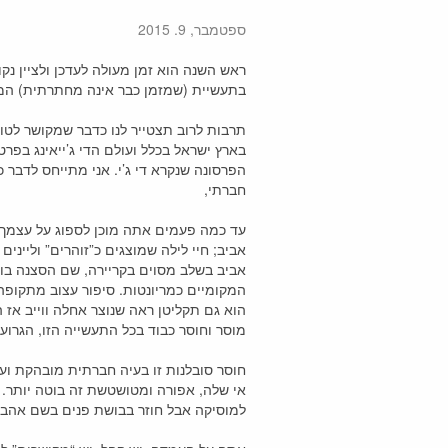
ספטמבר, 9. 2015
ראש השנה הוא זמן מעולה לעדכן ולציין נקו
בתעשיית (שמזמן כבר אינה מחתרתית) המו
תרבות לרוב תצטייר לנו כדבר שמקושר לטו
בארץ ישראל בכלל ועולם הדי ג’ייאינג בפר
הפרסונה שנקרא די ג’י. אני מתייחס לדבר כ
חברתי,
י
עד כמה פעמים אתה מוכן לספוג על עצמך 
אביב; חיי לילה שמוצגים כ”זוהרים” ולייני
אביב בשלב מסוים בקריירה, שם הסצנה בוע
המקומיים כמריונטות. סיפור עצוב מתקופה
הוא גם תקליטן ראה שנוצר אחלה ווייב אז
מוסר וחוסר כבוד בכל התעשייה הזו, הגרוע 
חוסר סובלנות זו בעיה חברתית מובהקת וע
אי שלה, אפורה ומטושטשת זה בוטה יותר. 
למוסיקה אבל חוזר בבושת פנים בשם אהבת 