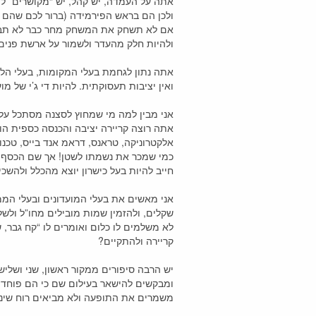
אתה על העמדה, יש קהל, יש “מקושרים” ליד 
ולכן הם בראש הפירמידה (ברור לכם שהם ל
אם לא תשחק את המשחק מחר כבר לא תבוא
ולהיות חלק מהעדר ולשמור על ארשת פני
אתה נתון לגחמת בעלי המקומות, בעלי הליי
ואין יציבות תעסוקתית. להיות די ג’י של מ
אתה רוצה קריירה יציבה והכנסה כספית הו
אלקטרוניקה, טראנס, דראמ אנד בייס, טכנו
כמי שמכר את נשמתו לשטן! אך שם הכסף ה
חייב להיות בעל כישרון יוצא מהכלל ולהשכ
אני מאשים את בעלי המועדונים ובעלי הממ
לא משלמים לו כלום ואומרים לו “קח גבר, 
קריירה ולהתקיים?
י
יש הרבה סיפורים ממקור ראשון, שני ושליש
ומבקשים להישאר בעילום שם כי הם פוחדי
משמרים את התופעה ולא מביאים רוח שינוי