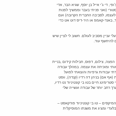
קטרונית בארץ ישראל שעיצבו את סצנת המועדונים משנות ה80 וה90 כמו די ג’י צ’ופי, די ג’י אייל בן יוסף, שגיא הבר, אדי
ורי (ואני פניתי בעבר וממשיך לפנות
ט לעצמו, לסביבה החברית הקרובה) ועם
 באנד-קאמפ או היר-דיס דוט אט כדי
 עניין מסביב לעולם. חשוב לי לציין שיש
 להיחשף עוד.
י
הפצה, צילום, דפוס, חבילות קידום ,בניית
 אותי ומוכיחה את עצמה. במהלך עבודה
צרתי עבודות גרפיות והוצאתי לפועל
 (אף אם) בניהן דה רדיו (קנדה), ווסט
י סטרימינג חיים בטו בי קונטיניוד נט רדיו,
ערך רחב יותר של עבודה ועשייה שלי
יקסים – טו בי קונטיניוד פודקאסט –
 בלעדי ומציג את משנתו המוסיקלית