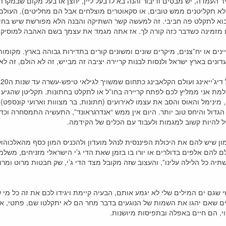
העמדה, יש מבטים ודיבור והנה בא לו בעל ליין, יחצן או בעל מקום שבמקרה הוא
א תקליטנים ממש טובים, או סקאוטרים מוצלחים אבל הם מחליטים). העולם ה
 לתקלט פה חביבי. זה למעשה קשר השתיקה והבנה הלא מפורשת שיש בחיי 
ם מזמינה כשדבר כזה קורה לך. אז אתה מגמד את עצמך בשם האהבה למוסיק
נים או יח”צנים, מיקרים שונים ומשונים קורים בתדירות גבוהה בארץ. מקומ
ועדונים בארץ ישראל ולנסות לבנות קריירה יציבה זה מבייש, זה לא הולם, זה ל
א
למת אני ממליץ לכם לפתח קריירה בחו”ל או לתקלט בחתונות. תקליטן שהגיע 
, מינימל והאוס והסב את עצמו לאירועים (חתונות, בר מצווות וארועי קונספט)
גדול והיחס טוב יותר. היום אין ממש “אנדרגראונד”, התעשיה התמסחרה וכ
יל להיות קשוב למגמות ולעבוד עם הכלים של הקידמה.
י
ון שיש להם את היכולת הפיננסית לנהל מועדון ולהכניס המון כסף מהאלכוהו
שתיה כל הלילה עלינו”, והעצוב שזה מקובל מצד הדי ג’י, שק חבטות מרוט ומרו
י שגם ים המילים שלי לא יגמע אותם, הבעיה קיימת ויגידו לכם את זה כל מי
ם שאם יהגו את השמות של הנוגעים בדבר מחר הם לא יתקלטו שם, פתטי, אב
, הם חיים באפלה ובתפיסות מיושנות.
י