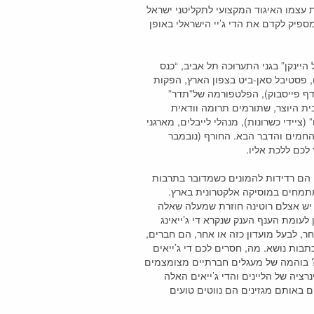
 עצמו האיגוד המקצועי לתקליטני ישראל
מספיק לקדם את הדי ג’יי הישראלי באופן
היינקן” בגני התערוכה תל אביב, “כנס
), פסטיבל סאן-ביט בצפון הארץ, הפקות
 דף פייסבוק), הפלטפורמה של”תדר”
בית היוצר, שתורמים תרומה וודאית
יידי כשרונות), מנהלי לייבלים, מארגני
החמים והדבר הבא. החורף (נובמבר
י
ה הם רדידות להמונים כשמדובר בתרבות
מתמחים במוסיקה אלקטרונית בארץ.
 יש אצלם רוטינה חוזרת שמעלה שאלה
ומת הענף הענק שנקרא די ג’ייאינג
חר, לבעל מועדון כזה או אחר, הם חברים,
תבות נושא. מה, חסרים לכם די ג’ייאים
י? בוהמה של מעגלים חברתיים מצומצמים
יה של הליינים והדי ג’ייאים האלה
באותם מגזינים הם נווטים טועים