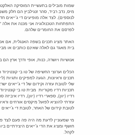
מיס, נדב רביד, סהר זנגילביץ הם חלק משמ
לנוספים). לצד אלה מופיעים די ג’ייאים חד
התפתחות הטכנולוגיה אני מכנה את אלה “ת
לפרסם את החומרים שלהם.
י
האתר מציג תכנים בשפה האנגלית, אם אכתוב
בית מאגד גם לאלה שאינם כותבים או מבי
אנושיות ויושרה, כנות, אופי ודרך ארץ הם
הכלים וערוצי החשיפה של טו בי קונטיניוד 
תכנים וראיונות, הגעה למפיקים ותגיות (ל
שלי לטובת עזרה וקידום של די ג’ייאים ישר
תכניות רדיו מקוריות מבית טו בי קונטיניו
רדיו (יוון), ספארי רדיו (יוון), רדיו איביזה
עזרתי להוציא לפועל מיקסים אורחים וראיונו
לטובת קידום של האחר, לטובת די ג’ייאים 
מי שמעוניין לדעת מה היה פה פעם לצד פנ
חושף ומציג את הדי ג’ייאים היצירתיים בי
לקהל.
י