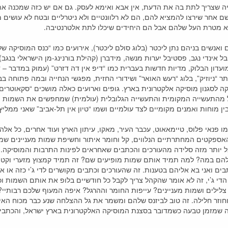
גיה שצריך לתת בה את הדעת, אין אבא ואימא לעסק. גם אם יש כזה שמכנה את
 שם אחר שירצו להמציא להם, הם לא רלוונטיים ולא ניטרליים ובטח לא עושים 
 לא מטרת העל שלהם אבל הם היחידים שיכלו לתת אלטרנטיבה.
י
 ואנשים בניהם נתן ליכטר (בלוג סולם ליכטר), אירועים כמו “כנס המוסיקה של 
בל אינדי נגב, פסטיבל יערות מנשה, מידברן (קהילת בורנינג-מן הישראלי בנגב
ועדון הבלוק, מדיות חדשות בעברית כמו “דיפ אין דה דזרט” (עמוק במדבר –
תר “ניוזיק”, בלוג “רעש האואר” ושידורי החזית, מפגשי הנחייה ובמה פתוחה ב
 לסגנון מוסיקה אלקטרונית בארץ. גופים וארועים כאלה מושכים “סקאוטרים” (צ
קהל מהתעשייה המקומית והתעשייה הגלובלית (עולמית) שמחפשים את השמות 
ו פנאי פלוס, טיימאאוט, עכבר העיר, מאקו, עיתון הארץ ועוד אחרים, כל אל
האספקטים המחתרתיים הנלווים, קל וחומר איתור וחשיפת שמות מעניינים ש
בל יותר מזה סלידה מהעורכים והכתבים שאחראים לפינות התרבות והמוסיקה.
הם במה? למה תמיד אותם שמות מופיעים שם? זה תמיד קמצוץ מזערי וקטן לע
בים ואני בא אליהם בטענות. זה שהעורכים וכתבים מקושרים לדי ג’י כזה או א
 הדי ג’י, זה לא אומר שהקהל צריך לקבל כל חודשיים בלופ את אותם השמות וכ
י צלילים ושמות מעניינים? עייפות החומר וההרגל? איפה המעוף שלכם רבותי
זר חלילה. זה טוב לביזנס שלהם ומשמר את גל ההצלחה שנע כבר מכוח האינרצ
ה שמזמן טבעה כשמדובר בסצנת המוסיקה האלקטרונית בארץ ישראל, והכתבים 