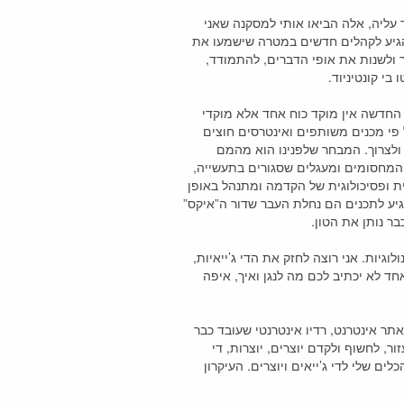
 עליה, אלה הביאו אותי למסקנה שאני
להגיע לקהלים חדשים במטרה שישמעו את
ר ולשנות את אופי הדברים, להתמודד,
י קונטיניוד.
י
 החדשה אין מוקד כוח אחד אלא מוקדי
ל פי מכנים משותפים ואינטרסים חוצים
 ולצרוך. המבחר שלפנינו הוא מהמם
ל המחסומים ומעגלים שסגורים בתעשייה,
לית ופסיכולוגית של הקדמה ומתנהל באופן
גיע לתכנים הם נחלת העבר שדור ה”איקס”
ר נותן את הטון.
י
יות. אני רוצה לחזק את הדי ג’ייאיות,
חד לא יכתיב לכם מה לנגן ואיך, איפה
אתר אינטרנט, רדיו אינטרנטי שעובד כבר
ר, לחשוף ולקדם יוצרים, יוצרות, די
ם שלי לדי ג’ייאים ויוצרים. העיקרון