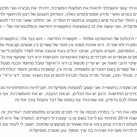
וויתי קושי והשכלתי לראות את חולשות המערכת. זיהיתי את הבעיה ואני מדבר
לים בוטים ופערי מידע אסטרונומים כאלה, המרחק העצום של רצון להיחשף ו
 החולי ועליבות שיש במקצוע ובתעשיית המדיה. אני החלטי שאני פה כדי לעזו
יקלית, ואני עושה את זה באמצעות התקשורת החדשה והפלטפורמה שלי – טו ב
 היכולות של האינטרנט וסלולר – תקשורת החדשה – הוא כבר גלוי: בתקשורת
ופקית ולא אנכית. היא אורגת מארג אין סופי של קשרים בין אנשים וקבוצות ע
 המפרסם, הקורא והצרכן. אנחנו יכולים בעת ובעונה אחת לשדר ולקלוט,לייצר
מסננים אנושיים או חברתיים ברשת האינטרנט והנגישות היא דבר שעוקף את כ
שינוי חיובי מאוד אך יש עדיין מכשול בו דור ה”איקס” סובל מחוסר הבנה מנט
 של קשרים בשם החברים ומשפחה, צרות עין, קמצנות בפרגון וחוסר יכולת לה
מנהלי תוכן, מנהלי מדיה ובעלי חברות להפנים את השינוי ומהר, דור ה”זד” כב
 שקורה בתעשייה ואני קשוב למגמות מוסיקליות, חברתיות והתפתחויות טכנולוג
ת בדרכים החדשות. היום יש את הכלים, יש את ההבנה, יש את האפשרויות, אף א
ולה לכם בדמיון, מה שאיכותי צף בסופו של דבר והקהל צורך את זה.
י
ה את הדי ג’י במרכז הבמה על ידי תכנים מכוונים ופלטפורמות ייעודיות; זה 
ד רקורדס.
י
המטרה שלי היא לעזו
 לעולם היצירה ונותן במה איפה שאחרים מבקשים שלמות. חשוב לי לעזור עם הכלי
להיות מעניינת ושיהיה בה ערך מוסף, גוון ואמרה מוסיקלית.
י