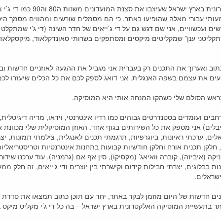
שמות מובילים בתעשיית המוסיקה האל
עותי עבורי מאלה שהופיעו באתר, כי הם מסמלים שורשים ומהווים מסמך היסט
שים ועכשוויים, אני שם דגש גם על די ג’ייאים של חדר השינה (די ג’י שמתקל
קליטני ענן” שמקליטים מיקסים ומסתפקים בשרותי סאונדקלאוד, מיקסקלאוד,
 ואערוך את התכנים רק בעברית אני מגביל את ההגעה לאוזניים חדשות ובעלי
עים את עצמם בשפה האנגלית. אני דואג לספק לכם את כל הכלים שיעזרו לכם
 בראש הסולם שלי כשהקו המנחה אותי היא המוסיקה.
י
רחבים ועומדים בסטנדרטים גבוהים כמו רדיו אינטרנטי, וידאו, מדיה דיגיטלית, 
ייבלים) אני מספק את כל השירותים בגוף אחד. האוזן המוסיקלית שלי מכוונת
אלים, ערכתי ראיונות, ביוגרפיות, תרגמתי תכנים לאנגלית, צילמתי תמונות, י
ד, חלקן תכנית אורח וחלקן חודשיות קבועות בתחנות אינטרנטיות וטריסטריאליות
 סוניקה (איביזה), קוברה וואיאג’ (מקסיקו), סין אף אם (גרמניה). עוד ערכנו שידור
ת בבלוגים, יצרתי חבילות קידום וקישרתי בין יוצרים ודי ג’ייאים, זה חלק ממ
ישראלים.
י
ים חדשות של היום מוזמן לבקר באתר, יחד עם תוכן כתוב תמצאו את סדרת המ
ותר בתעשיית המוסיקה האלקטרונית בארץ ישראל – בה כל די ג’י מקליט מיקס