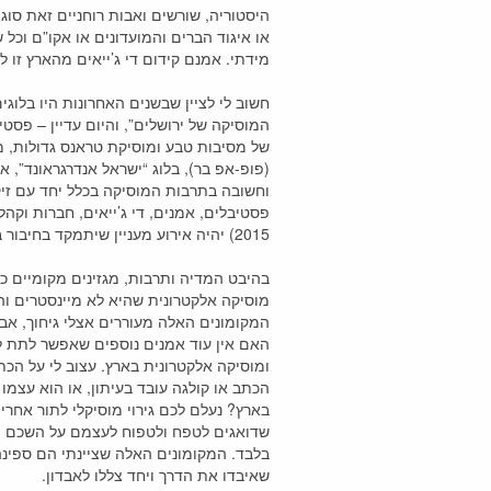
היסטוריה, שורשים ואבות רוחניים זאת סו
או איגוד הברים והמועדונים או אקו”ם וכל
מידתי. אמנם קידום די ג’ייאים מהארץ זו
חשוב לי לציין שבשנים האחרונות היו בלוגים
המוסיקה של ירושלים”, והיום עדיין – פסטי
של מסיבות טבע ומוסיקת טראנס גדולות, מ
(פופ-אפ בר), בלוג “ישראל אנדרגראונד”, א
וחשובה בתרבות המוסיקה בכלל יחד עם זיקה
פסטיבלים, אמנים, די ג’ייאים, חברות ו
2015) יהיה אירוע מעניין שיתמקד בחיבור בין מוחות ואמנים מקומיים לצד עולמיים ושמו “טיון אין תל-אביב” שאני ממליץ לכם ללכת אליו.
בהיבט המדיה ותרבות, מגזינים מקומיים כמ
מוסיקה אלקטרונית שהיא לא מיינסטרים ו
המקומונים האלה מעוררים אצלי גיחוך, א
האם אין עוד אמנים נוספים שאפשר לתת ל
ומוסיקה אלקטרונית בארץ. עצוב לי על הכת
הכתב או קולגה עובד בעיתון, או הוא עצמו
בארץ? נעלם לכם גירוי מוסיקלי לתור אחר
שדואגים לטפח ולטפוח לעצמם על השכם וחו
בלבד. המקומונים האלה שציינתי הם ספינ
שאיבדו את הדרך ויחד צללו לאבדון.
י