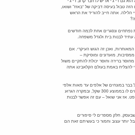
 גם די ג’י או יש לו חבר קרוב די ג’י
זה טבול בעיסה דביקה של “באזז” ושואו,
הלילה. אתה חייב להוריד את הראש
ה?
י
ות נפתחים ונסגרים אחת לכמה חודשים
א עתיד לבנות בית ולגדל משפחה.
י
ני מבין למה מי שמחוץ לסצנה מסתכל על דיג’ייאינג ועולם הקלאבינג כתחום שמשויך לגילאי טיפש-עשרה עד שנות ה20 המאוחרות, ואכן זה הגוש העיקרי. אם
ממסיבות, מועדונים ומוסיקת –
 מחוסר ברירה וחוסר יכולת להתקיים משול
די להצליח באמת בעולם הקלאבינג אתה
ל בבר במונחים של אלפים עד מאות אלפי
שקלים, ולהזמין שמות מובילים מחו”ל ולשלם להם אלפים בדולרים או יורו בו בזמן שאת הדי ג’י הישראלי מזניחים, משלמים לו בממוצע 300 שקל, ובמקרה הגרוע
פט. אז אני שואל – עם זה אפשר לבנות
 שבעסק. חלק מספרים לי סיפורים
ל יותר עצוב וחמור כי בעשיתם זאת הם