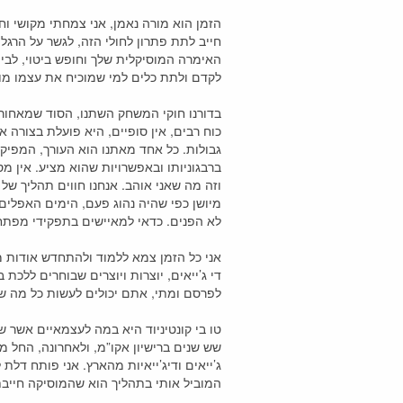
הזמן הוא מורה נאמן, אני צמחתי מקושי וח
חייב לתת פתרון לחולי הזה, לגשר על הרג
האימרה המוסיקלית שלך וחופש ביטוי, לבין
לקדם ולתת כלים למי שמוכיח את עצמו מוס
בדורנו חוקי המשחק השתנו, הסוד שמאחורי
כוח רבים, אין סופיים, היא פועלת בצורה א
גבולות. כל אחד מאתנו הוא העורך, המפיק,
ברבגוניותו ובאפשרויות שהוא מציע. אין 
וזה מה שאני אוהב. אנחנו חווים תהליך של 
מיושן כפי שהיה נהוג פעם, הימים האפלים
לא הפנים. כדאי למאיישים בתפקידי מפתח, 
אני כל הזמן צמא ללמוד ולהתחדש אודות מה
די ג’ייאים, יוצרות ויוצרים שבוחרים ללכ
לפרסם ומתי, אתם יכולים לעשות כל מה שע
טו בי קונטיניוד היא במה לעצמאיים אשר שמ
שש שנים ברישיון אקו”מ, ולאחרונה, החל משנת 2014 פתחתי גם לייבל בשם טו בי קונטיניו
ג’ייאים ודיג’ייאיות מהארץ. אני פותח דלת
המוביל אותי בתהליך הוא שהמוסיקה חייבת 