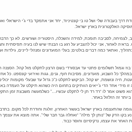
דת דרך בעבודה שלי ושל טו בי קונטיניוד, יחד אני אתמקד בדי ג’י הישראלי ו
סיקה האלקטרונית בארץ ישראל.
י
ב, לצמיחה, לסביבה תומכת, למידה והשכלה, היסטוריה ושורשים. לא כך הדב
ט. בראיה לאחור, אני יכול להצביע על רגע בו הבנתי שיש לנו בעיה תפיסתית 
תהליך, ואתאר כמה דברים בולטים; בעלי המועדונים ומנהלי ליינים, גילדות וע
בוז וגמול תשלומים פתטי עד אבסורדי בשם הרצון לתקלט מול קהל. הסצנה ה
ם במהלך כל השבוע, מועדונים, מסיבות חוף, גנים, גגות ואירועי קונספט. כל א
טת, חיה ונושמת, יש קהל. הביקוש לתקלט כ”כ גדול עד שבעלי מקומות יכולי
 זו מידי אחד הדי ג’ייאים הוותיקים בתחום היה כשהוא תיקלט על העמדה בא
 הוא פשוט אמר לו “רד רד תן לי לתקלט עכשיו…” כשלמעשה משבצת זמן התקלות
ביותר זה הזלזול באחר.
י
גומה שהתעצמה בארץ ישראל בעשור האחרון, זולגת וחודרת לכל מקום. בתרבו
נע בקו הדק של “נותן לך מילה” “ואחלה גבר חבר שלי”. אתה מוצא את עצמך
האחר את עצמו, נרקיסיזם וחוסר כבוד.
י